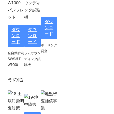
ダウ
ンロ
ダウ
ダウ
ード
ンロ
ンロ
ード
ード
ボーリング
調査
全自動計測
ラムサウン
SWS機T-
ディング試
W1000
験機
その他