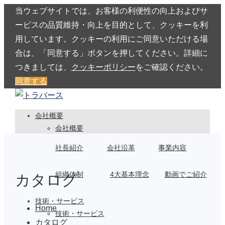
当ウェブサイトでは、お客様の利便性の向上およびサ
ービスの品質維持・向上を目的として、クッキーを利
用しています。クッキーの利用にご同意いただける場
合は、「同意する」ボタンを押してください。詳細に
つきましては、
クッキーポリシー
をご確認ください。
同意する
会社概要
会社概要
社長紹介
会社沿革
事業内容
組織体制
4大基本理念
動画でご紹介
カタログ
技術・サービス
Home
技術・サービス
カタログ