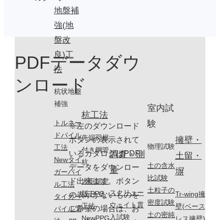
地盤補
強(地
盤改
良)工
PDFデータダウ
法
ンロード
杭状地盤
補強
室内試
杭工法
験
トルネー
※左のダウンロード
ドパイル
先端羽根
擁壁・
ボタンの表示されて
物理試験
工法
付き鋼管
調査・測
いるカタログはPDF
土留・
Newタイ
杭
土の含水
データをダウンロー
量
塀
ガーパイ
比試験
ド出来ます。ボタン
大臣認定
ル工法
土粒子の
スクリュー
版 PPG
Tr-wing擁
の表示がないものを
タイガー
密度試験
ウェイト貫
工法
壁(ベース
ご希望の場合は、お
パイル工
土の密純
入試験
NewPPG
レス擁壁)