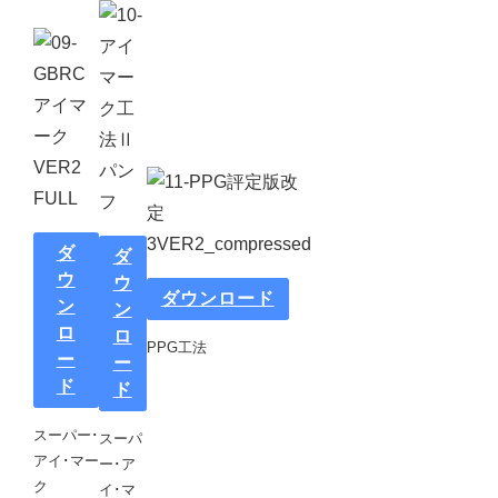
ダ
ダ
ウ
ウ
ダウンロード
ン
ン
ロ
ロ
PPG工法
ー
ー
ド
ド
スーパー･
スーパ
アイ･マー
ー･ア
ク
イ･マ