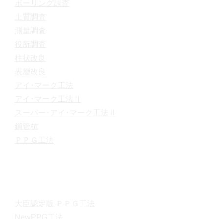
ボーリング調査
土質調査
測量調査
役所調査
柱状改良
表層改良
アイ･マーク工法
アイ･マーク工法Ⅱ
スーパー･アイ･マーク工法Ⅱ
鋼管杭
ＰＰＧ工法
大臣認定版 ＰＰＧ工法
NewPPG工法