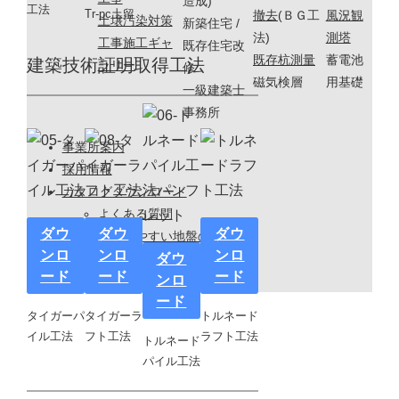
造成)
工法
Tr-pc土留
撤去
(ＢＧ工
風況観
土壌汚染対策
新築住宅 /
法)
測塔
工事施工ギャ
既存住宅改
既存杭測量
蓄電池
建築技術証明取得工法
ラリー
修
磁気検層
用基礎
一級建築士
事務所
事業所案内
採用情報
カタログダウンロード
よくある質問
ダウ
ダウ
ダウ
わかりやすい地盤のはなし
ンロ
ンロ
ンロ
ダウ
SDGsへの取り組み
ード
ード
ード
ンロ
お問合せ
ード
タイガーパ
タイガーラ
トルネード
イル工法
フト工法
ラフト工法
トルネード
パイル工法