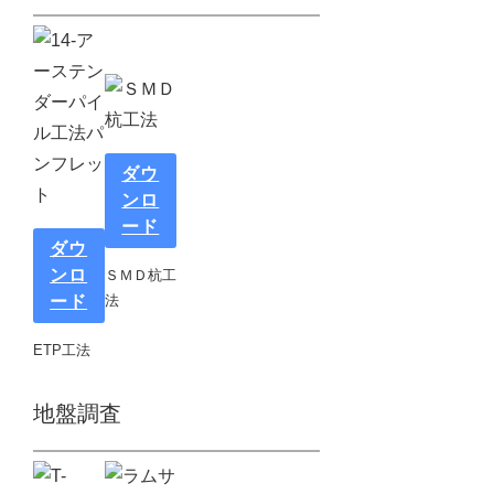
ダウ
ンロ
ード
ダウ
ンロ
ＳＭＤ杭工
ード
法
ETP工法
地盤調査