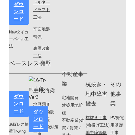
トルネー
ダウ
ドラフト
ンロ
工法
ード
平面地盤
Newタイガ
補強
ーパイル工
法
表層改良
工法
ベースレス擁壁
不動産事
業
杭抜き・
その
土壌汚染
地中障害
他事
ダウ
宅地開発
撤去
業
ンロ
地歴調査
建築用地斡
ード
土壌汚染調
ダウ
旋
杭抜き工事
PV発電
ンロ
査・対策
不動産業(売
底版レス擁
(輪投げ工法)
用基礎
ード
土壌汚染対策
買 / 賃貸 /
壁Tr-wing
地中障害物
工事
工事