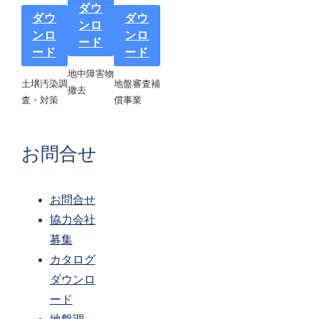
ダウ
ダウ
ダウ
ンロ
ンロ
ンロ
ード
ード
ード
地中障害物
土壌汚染調
地盤審査補
撤去
査・対策
償事業
お問合せ
お問合せ
協力会社
募集
カタログ
ダウンロ
ード