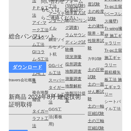
法
問い合わせフォーム
度試験
(SWS試験)
工法
Tr-pc土留
ＰＰＧ工
もしくは、お電話か
土の粒度
標準貫入試
アーステ
(ベースレ
法
らご連絡ください。
試験
験(ボーリン
ンダーパ
ス擁壁)
アイ･マ
土の液性
グ調査)
イル
Tr-wing擁
ーク工法
限界・塑
ラムサウン
総合パンフレット
壁 施工ギ
GIコラ
鋼管ソイ
性限界試
ディング試
ャラリー
ム工法
ルセメン
験
験機
Tr-pc土留
GIコラ
ト杭
現況測量
施工ギャ
力学試験
ム-S工法
役所調査
ラリー
GGパイ
GIコラ
ダウンロード
土の圧密
地盤調査
親杭横矢
ル工法
ムHL工
試験
測量調査
板工法 施
スーパー
travers会社概要
法
土の一面
地盤解析
工ギャラ
タイガー
せん断試
複合地盤
地盤設計提
リー
パイル工
新商品 2024年8月 建築技術
験
補強
案
シートパ
法
証明取得
土の一軸
イル工法
GGS工
タイガー
圧縮試験
法(看板
ラフト工
土の三軸
用)
法
圧縮試験