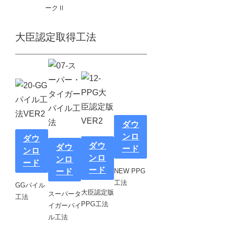
ークⅡ
大臣認定取得工法
ダウ
ンロ
ダウ
ダウ
ダウ
ード
ンロ
ンロ
ンロ
ード
ード
ード
NEW PPG
工法
GGパイル
大臣認定版
スーパータ
工法
PPG工法
イガーパイ
ル工法