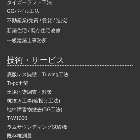
タイガーラフト工法
GGパイル工法
不動産業(売買 / 賃貸 / 造成)
新築住宅 / 既存住宅改修
一級建築士事務所
技術・サービス
底版レス擁壁 Tr-wing工法
Tr-pc土留
土壌汚染調査・対策
杭抜き工事(輪投げ工法)
地中障害物撤去(BG工法)
T-W1000
ラムサウンディング試験機
既存杭測量