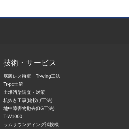
技術・サービス
底版レス擁壁 Tr-wing工法
Tr-pc土留
土壌汚染調査・対策
杭抜き工事(輪投げ工法)
地中障害物撤去(BG工法)
T-W1000
ラムサウンディング試験機