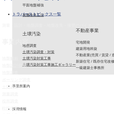
平面地盤補強
トラバーストピックス一覧
表層改良工法
測量・設計・地盤調査・地盤改良・擁壁のパイオニア
不動産事業
土壌汚染
事業内容
宅地開発
地歴調査
建築用地斡旋
土壌汚染調査・対策
不動産業(売買 / 賃貸 / 
土壌汚染対策工事
地盤解析
新築住宅 / 既存住宅改
土壌汚染対策工事施工ギャラリー
地盤設計提案
一級建築士事務所
地盤調査
ボーリング調査
事業所案内
土質調査
測量調査
役所調査
柱状改良
採用情報