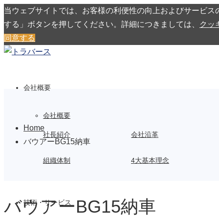
当ウェブサイトでは、お客様の利便性の向上およびサービス
する」ボタンを押してください。詳細につきましては、
クッ
同意する
会社概要
会社概要
Home
社長紹介
会社沿革
バウアーBG15納車
組織体制
4大基本理念
バウアーBG15納車
技術・サービス