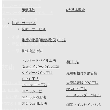
トルネードラフト工法
組織体制
4大基本理念
スーパータイガーパイル工法
タイガーラフト工法
技術・サービス
GGパイル工法
技術・サービス
不動産業(売買 / 賃貸 / 造成)
地盤補強(地盤改良)工法
新築住宅 / 既存住宅改修
杭状地盤補強
一級建築士事務所
トルネードパイル工法
杭工法
技術・サービス
Newタイガーパイル工法
タイガーパイル工法
先端羽根付き鋼管杭
ＰＰＧ工法
大臣認定版 PPG工法
底版レス擁壁 Tr-wing工法
アイ･マーク工法
NewPPG工法
Tr-pc土留
GIコラム工法
アーステンダーパイル
土壌汚染調査・対策
GIコラム-S工法
GIコラムHL工法
杭抜き工事(輪投げ工法)
鋼管ソイルセメント杭