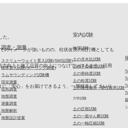
室内試験
した。
調査・測量
物理試験
してのイメージが強いものの、柱状改良の杭打機としても
土の含水比試験
スクリューウェイト貫入試験(SWS試験)
術力向上と施工品質の向上につなげていけるよう、活用
土粒子の密度試験
標準貫入試験(ボーリング調査)
T
土の密純度試験
ラムサウンディング試験機
T
土の粒度試験
現況測量
T
まに「安心」をお届けできるよう、一層精進してまいり
土の液性限界・塑性限界試験
役所調査
T
地盤調査
力学試験
測量調査
土の圧密試験
地盤解析
法
土の一面せん断試験
地盤設計提案
土の一軸圧縮試験