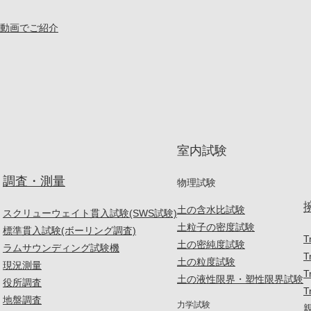
動画でご紹介
室内試験
調査・測量
物理試験
土の含水比試験
スクリューウェイト貫入試験(SWS試験)
土粒子の密度試験
標準貫入試験(ボーリング調査)
T
土の密純度試験
ラムサウンディング試験機
T
土の粒度試験
現況測量
T
土の液性限界・塑性限界試験
役所調査
T
地盤調査
力学試験