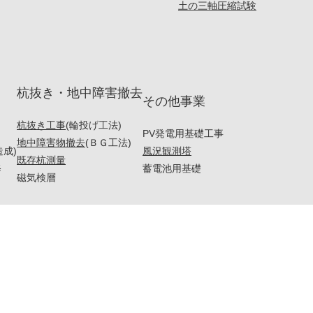
土の三軸圧縮試験
杭抜き・地中障害撤去
その他事業
杭抜き工事
(輪投げ工法)
PV発電用基礎工事
地中障害物撤去
(ＢＧ工法)
造成)
風況観測塔
既存杭測量
修
蓄電池用基礎
磁気検層