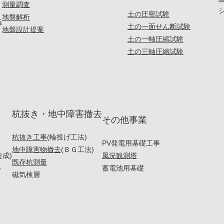
測量調査
土の圧密試験
地盤解析
法
土の一面せん断試験
地盤設計提案
土の一軸圧縮試験
土の三軸圧縮試験
杭抜き・地中障害撤去
その他事業
杭抜き工事
(輪投げ工法)
PV発電用基礎工事
地中障害物撤去
(ＢＧ工法)
造成)
風況観測塔
既存杭測量
修
蓄電池用基礎
磁気検層