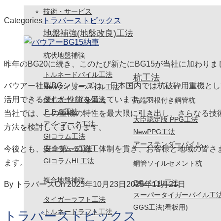
技術・サービス
Categories
トラバーストピックス
地盤補強(地盤改良)工法
杭状地盤補強
昨年のBG20に続き、このたび新たにBG15が当社に加わりま
トルネードパイル工法
杭工法
バウアー社製BGシリーズは、日本国内では杭破砕用重機と
Newタイガーパイル工法
活用できる優れた性能を備えています。
タイガーパイル工法
先端羽根付き鋼管杭
ＰＰＧ工法
当社では、この重機の特性を最大限に引き出し、さらなる技
大臣認定版 PPG工法
アイ･マーク工法
方法を検討してまいります。
NewPPG工法
GIコラム工法
アーステンダーパイル
今後とも、安全第一の施工体制を貫き、お客様と地域の皆さ
GIコラム-S工法
GIコラムHL工法
ます。
鋼管ソイルセメント杭
複合地盤補強
GGパイル工法
By
トラバース
On
2025年10月23日
2025年11月21日
スーパータイガーパイル工
タイガーラフト工法
GGS工法(看板用)
トルネードラフト工法
トラバーストピックス