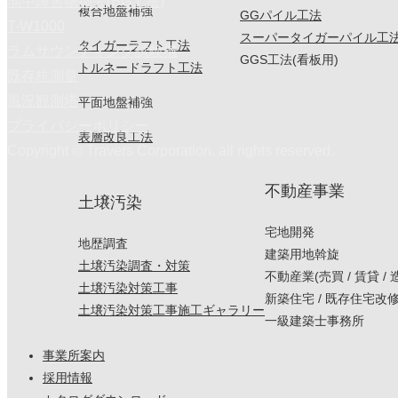
地中障害物撤去(BG工法)
複合地盤補強
GGパイル工法
T-W1000
スーパータイガーパイル工
タイガーラフト工法
ラムサウンディング試験機
GGS工法(看板用)
トルネードラフト工法
既存杭測量
風況観測塔
平面地盤補強
プライバシーポリシー
表層改良工法
Copyright © Travers Corporation, all rights reserved.
不動産事業
土壌汚染
宅地開発
地歴調査
建築用地斡旋
土壌汚染調査・対策
不動産業(売買 / 賃貸 / 
土壌汚染対策工事
新築住宅 / 既存住宅改
土壌汚染対策工事施工ギャラリー
一級建築士事務所
事業所案内
採用情報