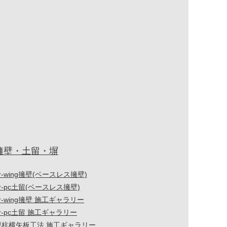
擁壁・土留・塀
r-wing擁壁(ベースレス擁壁)
r-pc土留(ベースレス擁壁)
r-wing擁壁 施工ギャラリー
r-pc土留 施工ギャラリー
親杭横矢板工法 施工ギャラリー