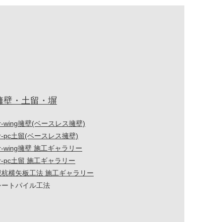
擁壁・土留・塀
r-wing擁壁(ベースレス擁壁)
r-pc土留(ベースレス擁壁)
r-wing擁壁 施工ギャラリー
r-pc土留 施工ギャラリー
親杭横矢板工法 施工ギャラリー
シートパイル工法