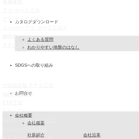
表層改良
アイ･マーク工法
アイ･マーク工法Ⅱ
カタログダウンロード
スーパー･アイ･マーク工法Ⅱ
鋼管杭
よくある質問
ＰＰＧ工法
わかりやすい地盤のはなし
SDGSへの取り組み
大臣認定版 ＰＰＧ工法
お問合せ
NewPPG工法
ETP工法
ＳＭＤ工法
会社概要
Newタイガーパイル工法
会社概要
タイガーパイル工法
社長紹介
会社沿革
トルネードパイル工法