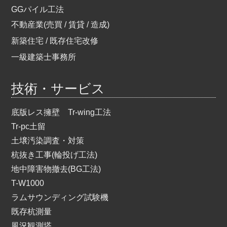
GGパイル工法
不動産業(売買 / 賃貸 / 造成)
新築住宅 / 既存住宅改修
一級建築士事務所
技術・サービス
底版レス擁壁 Tr-wing工法
Tr-pc土留
土壌汚染調査・対策
杭抜き工事(輪投げ工法)
地中障害物撤去(BG工法)
T-W1000
ラムサウンディング試験機
既存杭測量
風況観測塔