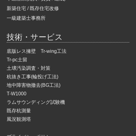
新築住宅 / 既存住宅改修
一級建築士事務所
技術・サービス
底版レス擁壁 Tr-wing工法
Tr-pc土留
土壌汚染調査・対策
杭抜き工事(輪投げ工法)
地中障害物撤去(BG工法)
T-W1000
ラムサウンディング試験機
既存杭測量
風況観測塔