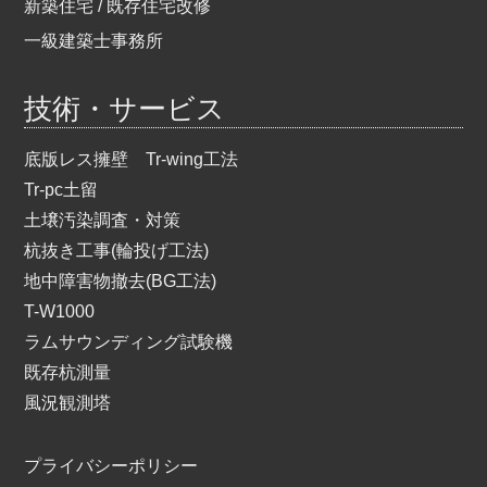
新築住宅 / 既存住宅改修
一級建築士事務所
技術・サービス
底版レス擁壁 Tr-wing工法
Tr-pc土留
土壌汚染調査・対策
杭抜き工事(輪投げ工法)
地中障害物撤去(BG工法)
T-W1000
ラムサウンディング試験機
既存杭測量
風況観測塔
プライバシーポリシー