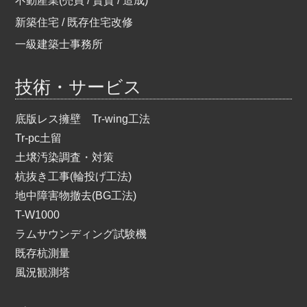
不動産業(売買 / 賃貸 / 造成)
新築住宅 / 既存住宅改修
一級建築士事務所
技術・サービス
底版レス擁壁 Tr-wing工法
Tr-pc土留
土壌汚染調査・対策
杭抜き工事(輪投げ工法)
地中障害物撤去(BG工法)
T-W1000
ラムサウンディング試験機
既存杭測量
風況観測塔