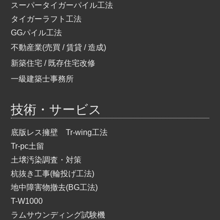
スーパータイガーパイル工法
タイガーラフト工法
GGパイル工法
不動産業(売買 / 賃貸 / 造成)
新築住宅 / 既存住宅改修
一級建築士事務所
技術・サービス
底版レス擁壁 Tr-wing工法
Tr-pc土留
土壌汚染調査・対策
杭抜き工事(輪投げ工法)
地中障害物撤去(BG工法)
T-W1000
ラムサウンディング試験機