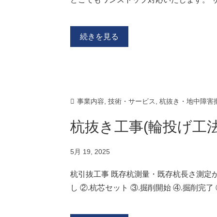
続きを見る
事業内容
,
技術・サービス
,
杭抜き・地中障害
杭抜き工事(輪投げ工法
5月 19, 2025
杭引抜工事 既存杭測量・既存杭長さ測定か
し ②.杭芯セット ③.掘削開始 ④.掘削完了