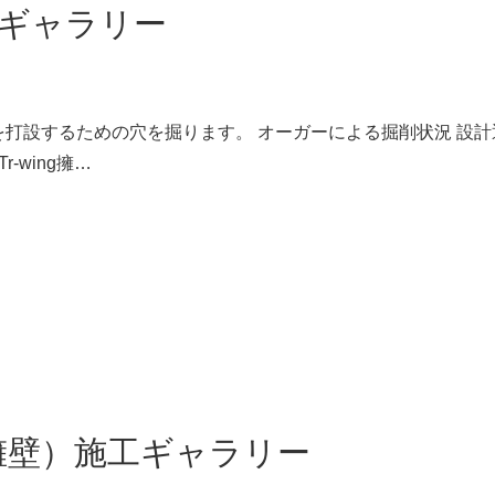
ギャラリー
を打設するための穴を掘ります。 オーガーによる掘削状況 設計
r-wing擁…
立式擁壁）施工ギャラリー