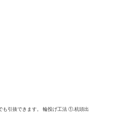
も引抜できます。 輪投げ工法 ①.杭頭出