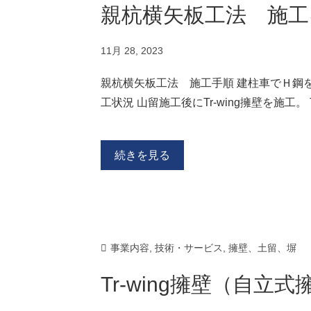
親杭横矢板工法 施工
11月 28, 2023
親杭横矢板工法 施工手順 建柱車でＨ鋼
工状況 山留施工後にTr-wing擁壁を施工。 T
続きを見る
事業内容
,
技術・サービス
,
擁壁、土留、塀
Tr-wing擁壁（自