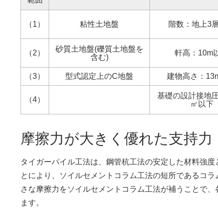
（1）
粘性土地盤
階数：地上3
砂質土地盤(礫質土地盤を
（2）
軒高：10m
含む)
（3）
型式認定上のC地盤
建物高さ：13
基礎の設計接地圧:1
（4）
㎡以下
摩擦力が大きく優れた支持力
タイガーパイル工法は、鋼管杭工法の安定した材料強度
とにより、ソイルセメントコラム工法の短所であるコラ
さな摩擦力をソイルセメントコラム工法が補うことで、
ます。