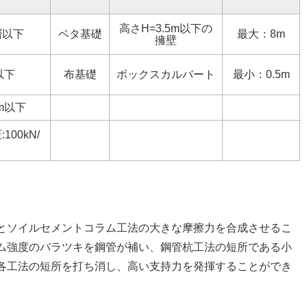
高さH=3.5m以下の
層以下
ベタ基礎
最大：8m
擁壁
以下
布基礎
ボックスカルバート
最小：0.5m
m以下
00kN/
とソイルセメントコラム工法の大きな摩擦力を合成させるこ
ム強度のバラツキを鋼管が補い、鋼管杭工法の短所である小
各工法の短所を打ち消し、高い支持力を発揮することができ