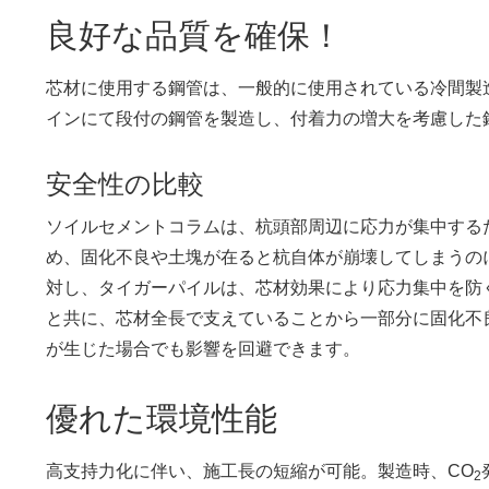
良好な品質を確保！
芯材に使用する鋼管は、一般的に使用されている冷間製
インにて段付の鋼管を製造し、付着力の増大を考慮した
安全性の比較
ソイルセメントコラムは、杭頭部周辺に応力が集中する
め、固化不良や土塊が在ると杭自体が崩壊してしまうの
対し、タイガーパイルは、芯材効果により応力集中を防
と共に、芯材全長で支えていることから一部分に固化不
が生じた場合でも影響を回避できます。
優れた環境性能
高支持力化に伴い、施工長の短縮が可能。製造時、CO
2