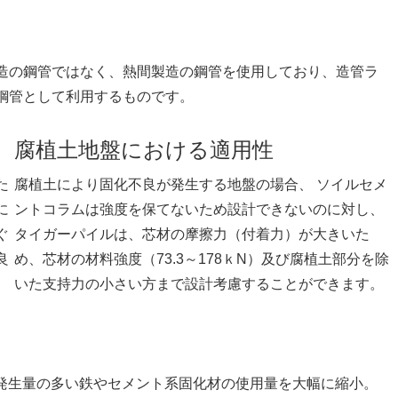
造の鋼管ではなく、熱間製造の鋼管を使用しており、造管ラ
鋼管として利用するものです。
腐植土地盤における適用性
た
腐植土により固化不良が発生する地盤の場合、 ソイルセメ
に
ントコラムは強度を保てないため設計できないのに対し、
ぐ
タイガーパイルは、芯材の摩擦力（付着力）が大きいた
良
め、芯材の材料強度（73.3～178ｋN）及び腐植土部分を除
いた支持力の小さい方まで設計考慮することができます。
発生量の多い鉄やセメント系固化材の使用量を大幅に縮小。